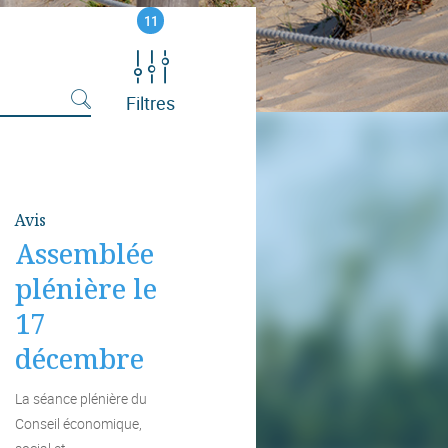
11
Filtres
Avis
Assemblée
plénière le
17
décembre
La séance plénière du
Conseil économique,