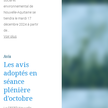
social et
environnemental de
Nouvelle-Aquitaine se
tiendra le mardi 17
décembre 2024 à partir
de…
Voir plus
Avis
Les avis
adoptés en
séance
plénière
d'octobre
Le CESER Nouvelle-