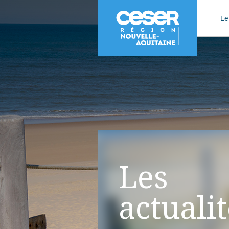
Le
Les
actuali