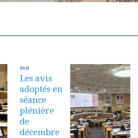
Avis
Les avis
adoptés en
séance
plénière
de
décembre