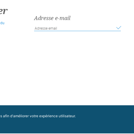
er
Adresse e-mail
 du
afin d'améliorer votre expérience utilisateur.
Conseil Économique, Social et Environnemental
Régional Nouvelle-Aquitaine