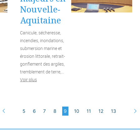
Nouvelle-
Aquitaine
Canicule, sécheresse,
incendies, inondations,
submersion marine et
érosion littorale, retrait-
gonflement des argiles,
tremblement de terre,…
Voir plus
5
6
7
8
9
10
11
12
13
Précédent