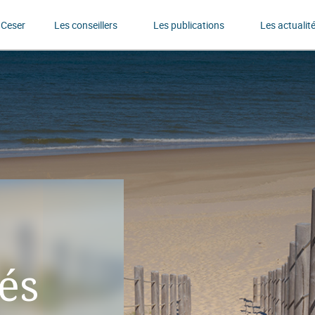
 Ceser
Les conseillers
Les publications
Les actualit
tés