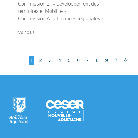
Commission 2 : « Développement des
territoires et Mobilité »
Commission A : « Finances régionales »
Voir plus
1
2
3
4
5
6
7
8
9
Suivan