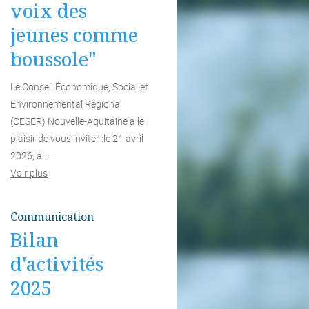
voix des
jeunes comme
boussole"
Le Conseil Économique, Social et
Environnemental Régional
(CESER) Nouvelle-Aquitaine a le
plaisir de vous inviter :le 21 avril
2026, à…
Voir plus
Communication
Bilan
d'activités
2025