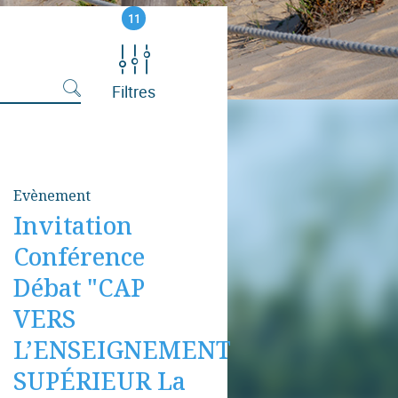
11
Filtres
Evènement
Invitation
Conférence
Débat "CAP
VERS
L’ENSEIGNEMENT
SUPÉRIEUR La