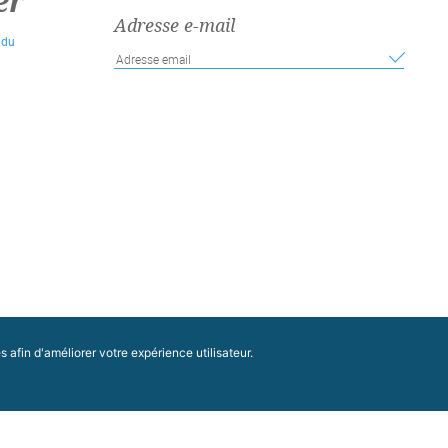
er
Adresse e-mail
 du
afin d'améliorer votre expérience utilisateur.
Conseil Économique, Social et Environnemental
Régional Nouvelle-Aquitaine
Hôtel de Région - CS 81383