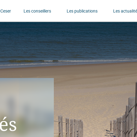
 Ceser
Les conseillers
Les publications
Les actualit
tés