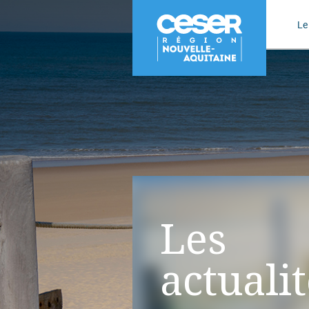
Le
Les
actuali