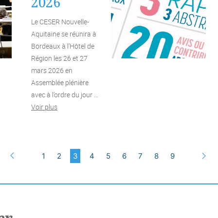
2026
Le CESER Nouvelle-
Aquitaine se réunira à
Bordeaux à l’Hôtel de
Région les 26 et 27
mars 2026 en
Assemblée plénière
avec à l’ordre du jour …
Voir plus
1
2
3
4
5
6
7
8
9
Précédent
S