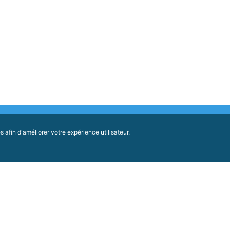
afin d'améliorer votre expérience utilisateur.
Conseil Économique, Social et Environnemental
Régional Nouvelle-Aquitaine
Hôtel de Région - CS 81383
14 rue François de Sourdis - 33077 Bordeaux
FACEBOOK
cedex
05 57 57 80 80
roits réservés
Contact
Mentions légales
Déc