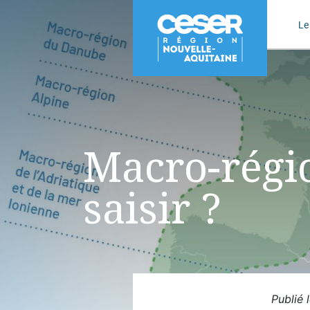
Le
Macro-régio
saisir ?
Publié 