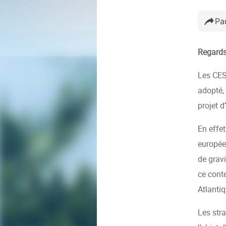
Pa
Regards
Les CES
adopté,
projet d
En effe
européen
de gravi
ce cont
Atlantiq
Les str