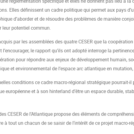
d’une réglementation spécifique et elles ne donnent pas lieu à la 
ions. Elles définissent un cadre politique qui permet aux pays d
hique d’aborder et de résoudre des problèmes de manière conjo
er leur potentiel commun.
t acquis par les assemblées des quatre CESER que la coopération 
ut l’encourager, le rapport qu’ils ont adopté interroge la pertinenc
ération pour répondre aux enjeux de développement humain, socia
que et environnemental de l’espace arc atlantique en mutation, 
lles conditions ce cadre macro-régional stratégique pourrait-il 
ue européenne et à son hinterland d’être un espace durable, stab
 des CESER de l’Atlantique propose des éléments de compréhensi
e à tout un chacun de se saisir de l’intérêt de ce projet macro-ré