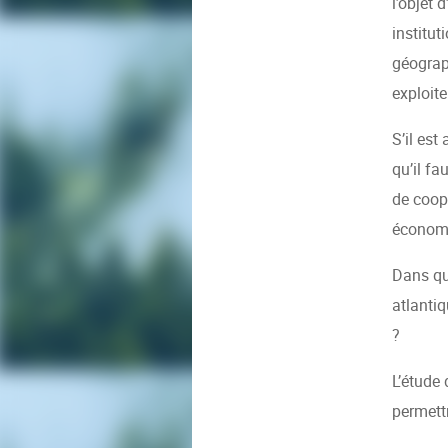
l’objet 
institut
géograp
exploit
S’il es
qu’il fa
de coop
économi
Dans que
atlantiq
?
L’étude
permettr