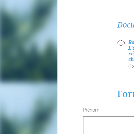
Docu
Ra
L'
ré
ch
(Fo
For
Prénom