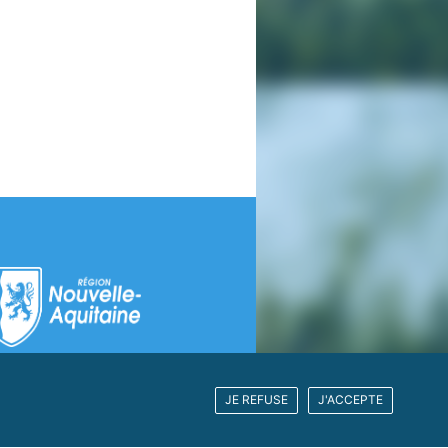
JE REFUSE
J'ACCEPTE
laration d'accessibilité