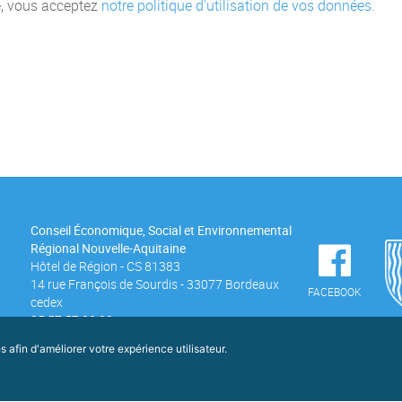
, vous acceptez
notre politique d'utilisation de vos données.
Conseil Économique, Social et Environnemental
Régional Nouvelle-Aquitaine
Hôtel de Région - CS 81383
14 rue François de Sourdis - 33077 Bordeaux
FACEBOOK
cedex
05 57 57 80 80
afin d'améliorer votre expérience utilisateur.
roits réservés
Contact
Mentions légales
Déc