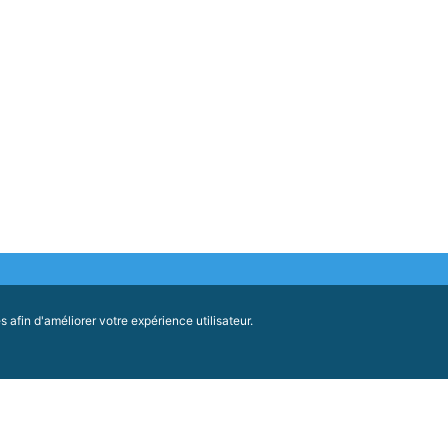
Conseil Économique, Social et Environnemental
afin d'améliorer votre expérience utilisateur.
Régional Nouvelle-Aquitaine
Hôtel de Région - CS 81383
14 rue François de Sourdis - 33077 Bordeaux
FACEBOOK
cedex
05 57 57 80 80