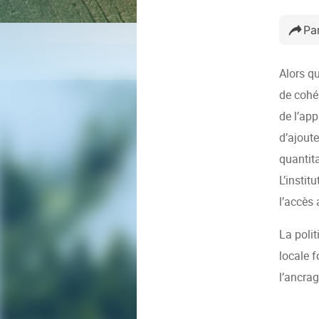
Pa
Alors q
de cohé
de l’app
d’ajoute
quantita
L’instit
l’accès 
La polit
locale f
l’ancrag