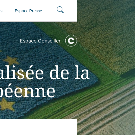
és
Espace Presse
Espace Conseiller
lisée de la
opéenne