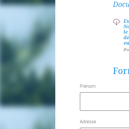
Docu
Ex
No
le
de
eu
(Fo
For
Prénom
Adresse
Adresse