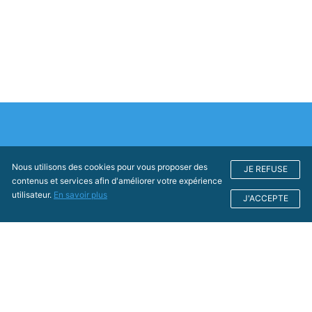
Nous utilisons des cookies pour vous proposer des
JE REFUSE
contenus et services afin d'améliorer votre expérience
utilisateur.
En savoir plus
J'ACCEPTE
Conseil Économique, Social
et Environnemental Régional
Nouvelle-Aquitaine
Hôtel de Région