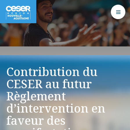
Contribution du
CESER au futur
Règlement
d’intervention en
faveur des