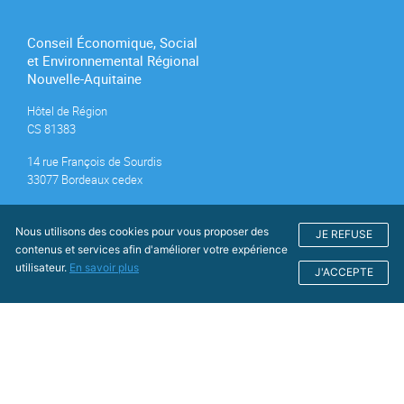
Conseil Économique, Social
et Environnemental Régional
Nouvelle-Aquitaine
Hôtel de Région
CS 81383
14 rue François de Sourdis
33077 Bordeaux cedex
05 57 57 80 80
Nous utilisons des cookies pour vous proposer des
JE REFUSE
contenus et services afin d'améliorer votre expérience
utilisateur.
En savoir plus
J'ACCEPTE
© Ceser, 2018 / Tous droits réservés
Contact
Mentions légales
Déclaration d'accessibilité