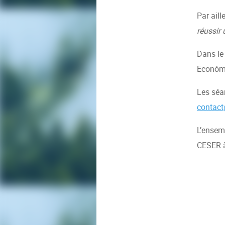
Par aill
réussir 
Dans le
Económi
Les séa
contact
L’ensemb
CESER à 