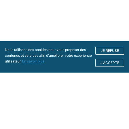
Nous utilisons des cookies pour vous proposer des
JE REFUSE
contenus et services afin d'améliorer votre expérience
utilisateur.
En savoir plus
J'ACCEPTE
Conseil Économique, Social
et Environnemental Régional