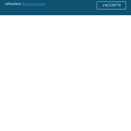
utilisateur.
En savoir plus
J'ACCEPTE
Conseil Économique, Social
et Environnemental Régional
Nouvelle-Aquitaine
Hôtel de Région
CS 81383
14 rue François de Sourdis
33077 Bordeaux cedex