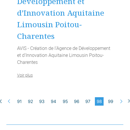
Développement et
d’Innovation Aquitaine
Limousin Poitou-
Charentes
AVIS - Création de l’Agence de Développement
et d’Innovation Aquitaine Limousin Poitou-
Charentes
Voir plus
91
92
93
94
95
96
97
98
99
Précédent
S